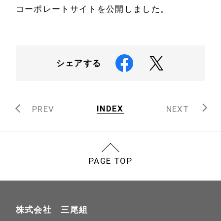
コーポレートサイトを公開しました。
ホーム
採用情報
シェアする
会社を知る
お知らせ
INDEX
PREV
NEXT
仕事を知る
お問い合わせ
当社の魅力
PAGE TOP
株式会社 三尾組